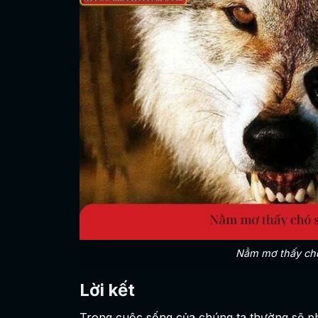
Nằm mơ thấy chó
Lời kết
Trong cuộc sống của chúng ta thường sẽ phả