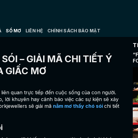
Á
SỔ MƠ
LIÊN HỆ
CHÍNH SÁCH BẢO MẬT
T
“
I – GIẢI MÃ CHI TIẾT Ý
F
H
A GIẤC MƠ
 liên quan trực tiếp đến cuộc sống của con người.
, lời khuyên hay cảnh báo việc các sự kiện sẽ xảy
yorkjewellers sẽ giải mã
nằm mơ thấy chó sói
chi tiết
i