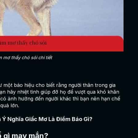
 mơ thấy chó sói chi tiết
 một báo hiệu cho biết rằng người thân trong gia
ạn hãy nhiệt tình giúp đỡ họ để vượt qua khó khăn
 có ảnh hưởng đến người khác thì bạn nên hạn chế
quả lớn.
ã Ý Nghĩa Giấc Mơ Là Điềm Báo Gì?
ố gì may mắn?