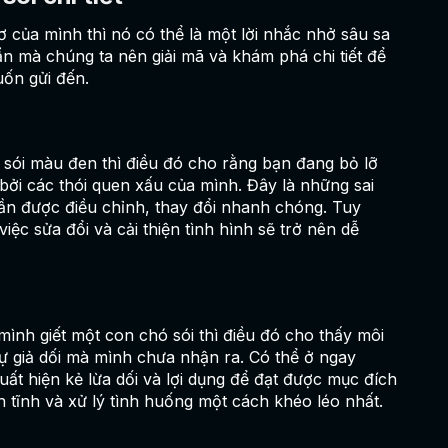
 của mình thì nó có thể là một lời nhắc nhở sâu sa
ẩn mà chúng ta nên giải mã và khám phá chi tiết để
ốn gửi đến.
ói màu đen thì điều đó cho rằng bạn đang bỏ lỡ
 bởi các thói quen xấu của mình. Đây là những sai
cần được điều chỉnh, thay đổi nhanh chóng. Tuy
iệc sửa đổi và cải thiện tình hình sẽ trở nên dễ
ình giết một con chó sói thì điều đó cho thấy môi
ự giả dối mà mình chưa nhận ra. Có thể ở ngay
uất hiện kẻ lừa dối và lợi dụng để đạt được mục đích
nh tĩnh và xử lý tình huống một cách khéo léo nhất.