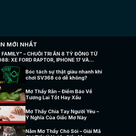
IN MỚI NHẤT
F FAMILY” – CHUỖI TRI ÂN 8 TỶ ĐỒNG TỪ
O88: XE FORD RAPTOR, IPHONE 17 VÀ
ÀNG TRĂM QUÀ KHỦNG
Bóc tách sự thật giàu nhanh khi
chơi SV368 có dễ không?
Mơ Thấy Rắn – Điềm Báo Về
Tương Lai Tốt Hay Xấu
Mơ Thấy Chia Tay Người Yêu –
Ý Nghĩa Của Giấc Mơ Này
Nằm Mơ Thấy Chó Sói – Giải Mã