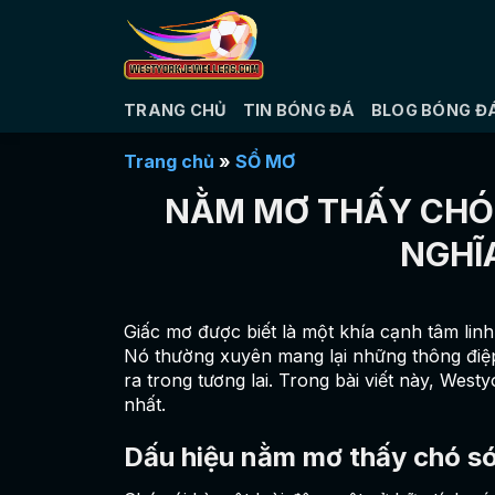
Bỏ
qua
nội
dung
TRANG CHỦ
TIN BÓNG ĐÁ
BLOG BÓNG Đ
Trang chủ
»
SỔ MƠ
NẰM MƠ THẤY CHÓ SÓ
NGHĨ
Giấc mơ được biết là một khía cạnh tâm linh
Nó thường xuyên mang lại những thông điệp
ra trong tương lai. Trong bài viết này, West
nhất.
Dấu hiệu nằm mơ thấy chó só