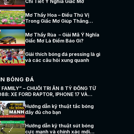
Chi Tiết Ý Nghĩa Giấc Mơ
Mơ Thấy Hoa – Điều Thú Vị
Trong Giấc Mơ Giúp Thắng
Cược
Mơ Thấy Rùa – Giải Mã Ý Nghĩa
Giấc Mơ Là Điềm Báo Gì?
Giải thích bóng đá pressing là gì
và các câu hỏi xung quanh
IN BÓNG ĐÁ
F FAMILY” – CHUỖI TRI ÂN 8 TỶ ĐỒNG TỪ
O88: XE FORD RAPTOR, IPHONE 17 VÀ
ÀNG TRĂM QUÀ KHỦNG
Hướng dẫn kỹ thuật tắc bóng
đầy đủ cho bạn
Hướng dẫn kỹ thuật sút bóng
cực mạnh và chính xác mới