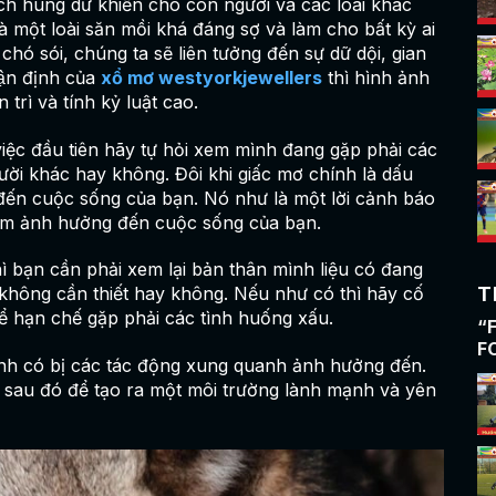
ách hung dữ khiến cho con người và các loài khác
à một loài săn mồi khá đáng sợ và làm cho bất kỳ ai
hó sói, chúng ta sẽ liên tưởng đến sự dữ dội, gian
̣n định của
xổ mơ westyorkjewellers
thì hình ảnh
trì và tính kỷ luật cao.
việc đầu tiên hãy tự hỏi xem mình đang gặp phải các
ười khác hay không. Đôi khi giấc mơ chính là dấu
ến cuộc sống của bạn. Nó như là một lời cảnh báo
làm ảnh hưởng đến cuộc sống của bạn.
hì bạn cần phải xem lại bản thân mình liệu có đang
T
 không cần thiết hay không. Nếu như có thì hãy cố
để hạn chế gặp phải các tình huống xấu.
“
F
nh có bị các tác động xung quanh ảnh hưởng đến.
H
ệ sau đó để tạo ra một môi trường lành mạnh và yên