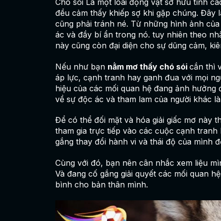
Chó sói Là một loài động vật sở hữu tính c
đều cảm thấy khiếp sợ khi gặp chúng. Đây l
cũng phải tránh né. Từ những hình ảnh của c
ác và đầy bí ẩn trong nó. tuy nhiên theo nhâ
này cũng còn đại diện cho sự dũng cảm, kiên 
Nếu như bạn
nằm mơ thấy chó sói
cắn thì 
áp lực, cạnh tranh hay ganh đua với mọi ng
hiệu của các mối quan hệ đang ảnh hưởng đ
về sự độc ác và tham lam của người khác 
Để có thể đối mặt và hóa giải giấc mơ này t
tham gia trực tiếp vào các cuộc cạnh tranh
gắng thay đổi hành vi và thái độ của mình 
Cùng với đó, bạn nên cân nhắc xem liệu mì
Và đang cố gắng giải quyết các mối quan h
bình cho bản thân mình.