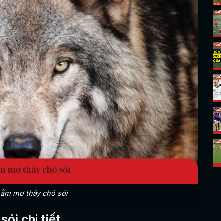
nằm mơ thấy chó sói
ói chi tiết