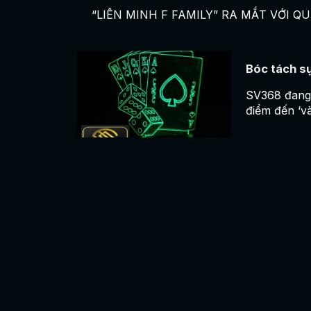
“LIÊN MINH F FAMILY” RA MẮT VỚI QUÀ
Bóc tách s
SV368 đang 
điểm đến ‘vàn