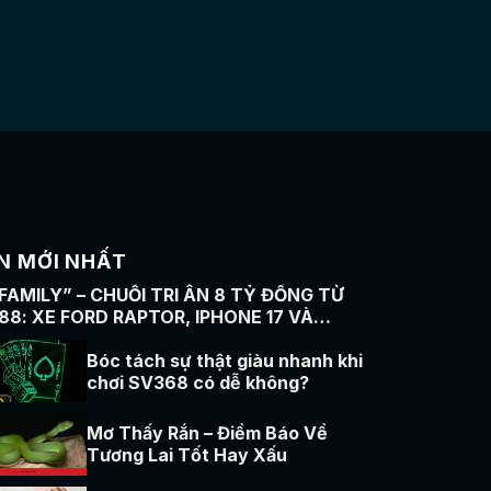
N MỚI NHẤT
 FAMILY” – CHUỖI TRI ÂN 8 TỶ ĐỒNG TỪ
88: XE FORD RAPTOR, IPHONE 17 VÀ
NG TRĂM QUÀ KHỦNG
Bóc tách sự thật giàu nhanh khi
chơi SV368 có dễ không?
Mơ Thấy Rắn – Điềm Báo Về
Tương Lai Tốt Hay Xấu