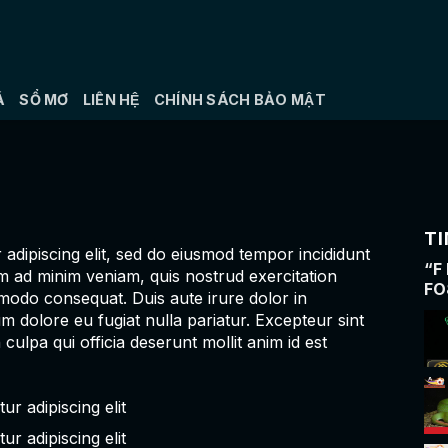
Á
SỔ MƠ
LIÊN HỆ
CHÍNH SÁCH BẢO MẬT
TI
adipiscing elit, sed do eiusmod tempor incididunt
“F
m ad minim veniam, quis nostrud exercitation
FO
mmodo consequat. Duis aute irure dolor in
HÀ
um dolore eu fugiat nulla pariatur. Excepteur sint
culpa qui officia deserunt mollit anim id est
r adipiscing elit
r adipiscing elit