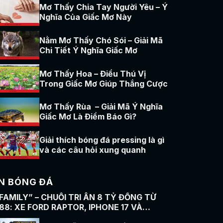
Mơ Thấy Chia Tay Người Yêu – Ý
Nghĩa Của Giấc Mơ Này
Nằm Mơ Thấy Chó Sói – Giải Mã
Chi Tiết Ý Nghĩa Giấc Mơ
Mơ Thấy Hoa – Điều Thú Vị
Trong Giấc Mơ Giúp Thắng Cược
Mơ Thấy Rùa – Giải Mã Ý Nghĩa
Giấc Mơ Là Điềm Báo Gì?
Giải thích bóng đá pressing là gì
và các câu hỏi xung quanh
IN BÓNG ĐÁ
 FAMILY” – CHUỖI TRI ÂN 8 TỶ ĐỒNG TỪ
88: XE FORD RAPTOR, IPHONE 17 VÀ
NG TRĂM QUÀ KHỦNG