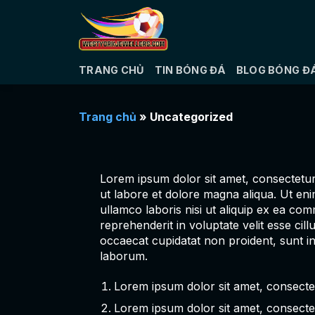
Bỏ
qua
nội
dung
TRANG CHỦ
TIN BÓNG ĐÁ
BLOG BÓNG Đ
Trang chủ
»
Uncategorized
Lorem ipsum dolor sit amet, consectetur 
ut labore et dolore magna aliqua. Ut eni
ullamco laboris nisi ut aliquip ex ea co
reprehenderit in voluptate velit esse cill
occaecat cupidatat non proident, sunt in 
laborum.
Lorem ipsum dolor sit amet, consectetu
Lorem ipsum dolor sit amet, consectetu