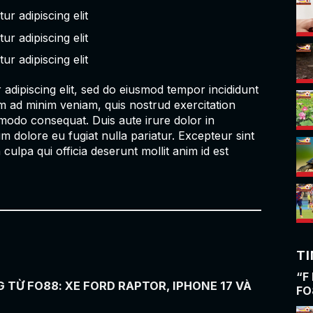
r adipiscing elit
r adipiscing elit
r adipiscing elit
adipiscing elit, sed do eiusmod tempor incididunt
m ad minim veniam, quis nostrud exercitation
mmodo consequat. Duis aute irure dolor in
um dolore eu fugiat nulla pariatur. Excepteur sint
culpa qui officia deserunt mollit anim id est
T
“F
G TỪ FO88: XE FORD RAPTOR, IPHONE 17 VÀ
FO
HÀ