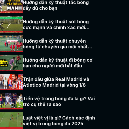
Hướng dẫn kỹ thuật tắc bóng
đầy đủ cho bạn
Hướng dẫn kỹ thuật sút bóng
cực mạnh và chính xác mới
2025
Hướng dẫn kỹ thuật chuyền
bóng từ chuyên gia mới nhất
2025
Hướng dẫn kỹ thuật đi bóng cơ
bản cho người mới bắt đầu
Trận đấu giữa Real Madrid và
Atletico Madrid tại vòng 1/8
Tiền vệ trong bóng đá là gì? Vai
trò cụ thể ra sao
Luật việt vị là gì? Cách xác định
việt vị trong bóng đá 2025